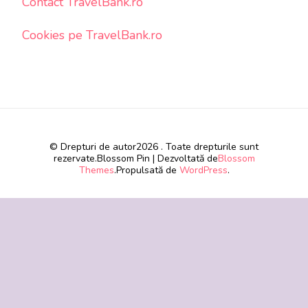
Contact TravelBank.ro
Cookies pe TravelBank.ro
© Drepturi de autor2026
. Toate drepturile sunt
rezervate.
Blossom Pin | Dezvoltată de
Blossom
Themes
.Propulsată de
WordPress
.