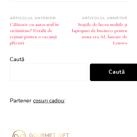
Navigare
ARTICOLUL ANTERIOR
ARTICOLUL URMĂTOR
Călătorie cu autocarul în
Stațiile de lucru mobile și
în
străinătate? Detalii de
laptopuri de business pentru
articole
reținut pentru o vacanță
noua era AI, lansate de
plăcută
Lenovo
Caută
Caută
Partener
cosuri cadou
: