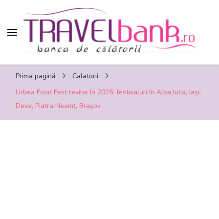
TravelBank.ro – calatorii, turism, distractie,
Prima pagină
Calatorii
shopping, timp liber
Urbea Food Fest revine în 2025: festivaluri în Alba Iulia, Iași,
Deva, Piatra Neamț, Brașov