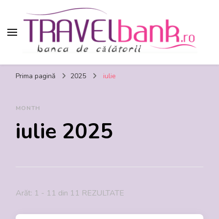
TravelBank.ro – calatorii, turism, distractie,
Prima pagină
2025
iulie
shopping, timp liber
MONTH
iulie 2025
Arăt: 1 - 11 din 11 REZULTATE