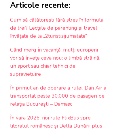
Articole recente:
Cum să călătorești fără stres în formula
de trei? Lecțiile de parenting și travel
învățate de la „2turistisijumatate”
Când merg în vacanță, mulți europeni
vor să învețe ceva nou: o limbă străină,
un sport sau chiar tehnici de
supraviețuire
În primul an de operare a rutei, Dan Air a
transportat peste 30.000 de pasageri pe
relația București – Damasc
În vara 2026, noi rute FlixBus spre
litoralul românesc și Delta Dunării plus