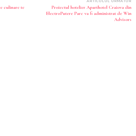
ARTICOLUL URMĂTOR
e culinare te
Proiectul hotelier Aparthotel Craiova din
ElectroPutere Parc va fi administrat de Win
Advisors