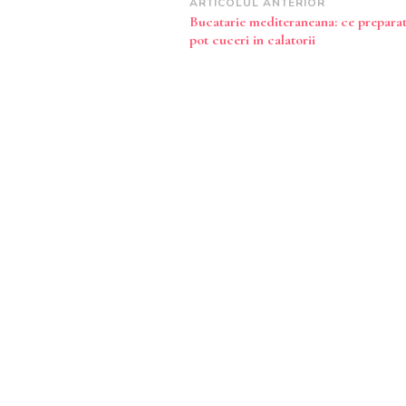
Navigare
ARTICOLUL ANTERIOR
Bucatarie mediteraneana: ce preparat
în
pot cuceri in calatorii
articole