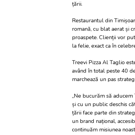
țării.
Restaurantul din Timișoara
romană, cu blat aerat și c
proaspete. Clienții vor pu
la felie, exact ca în celeb
Treevi Pizza Al Taglio este
având în total peste 40 de 
marchează un pas strategic
„Ne bucurăm să aducem Tre
și cu un public deschis că
țării face parte din strate
un brand național, accesib
continuăm misiunea noastr