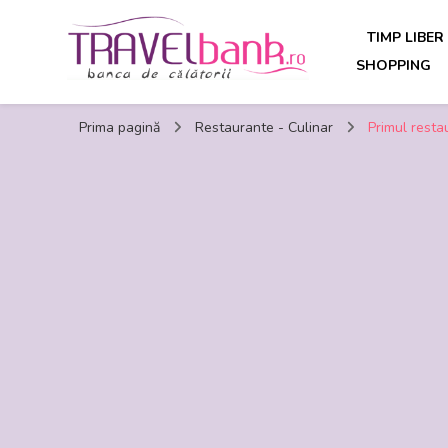
TIMP LIBER
SHOPPING
TravelBank.ro – calatorii, turism, distractie, shopping, ti
Prima pagină
Restaurante - Culinar
Primul resta