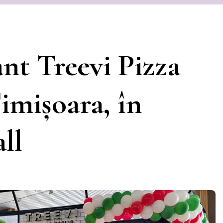
nt Treevi Pizza
imișoara, în
ll