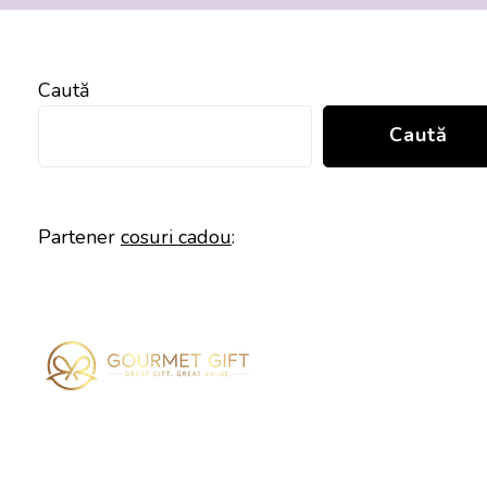
Caută
Caută
Partener
cosuri cadou
: