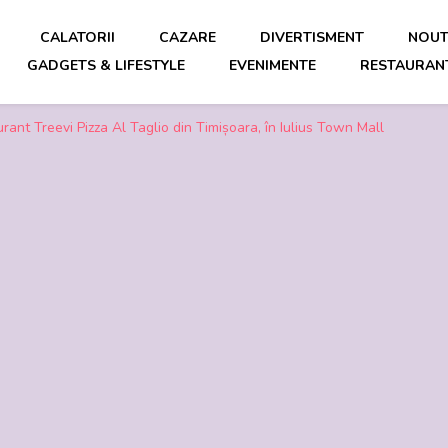
CALATORII
CAZARE
DIVERTISMENT
NOUT
GADGETS & LIFESTYLE
EVENIMENTE
RESTAURANT
mp liber
urant Treevi Pizza Al Taglio din Timișoara, în Iulius Town Mall