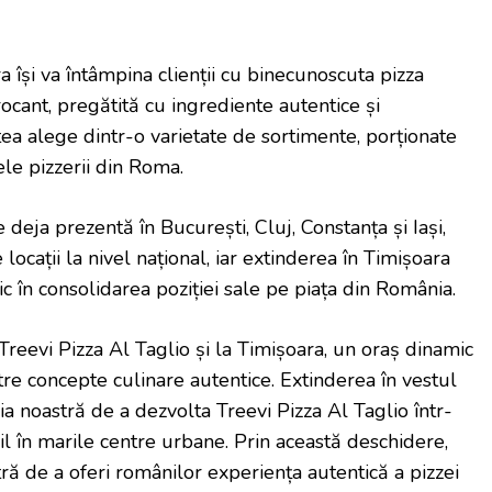
 își va întâmpina clienții cu binecunoscuta pizza
rocant, pregătită cu ingrediente autentice și
tea alege dintr-o varietate de sortimente, porționate
rele pizzerii din Roma.
 deja prezentă în București, Cluj, Constanța și Iași,
locații la nivel național, iar extinderea în Timișoara
 în consolidarea poziției sale pe piața din România.
evi Pizza Al Taglio și la Timișoara, un oraș dinamic
tre concepte culinare autentice. Extinderea în vestul
gia noastră de a dezvolta Treevi Pizza Al Taglio într-
il în marile centre urbane. Prin această deschidere,
ă de a oferi românilor experiența autentică a pizzei