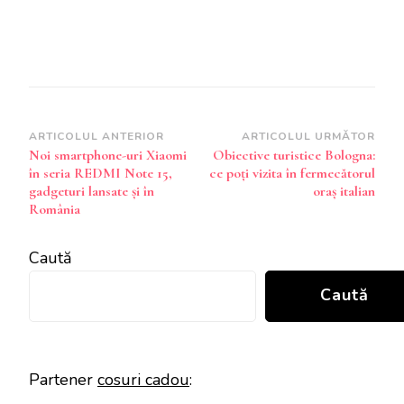
Navigare
ARTICOLUL ANTERIOR
ARTICOLUL URMĂTOR
Noi smartphone-uri Xiaomi
Obiective turistice Bologna:
în
în seria REDMI Note 15,
ce poți vizita în fermecătorul
articole
gadgeturi lansate și în
oraș italian
România
Caută
Caută
Partener
cosuri cadou
: