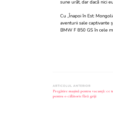
sune urât, dar dacă nici e
Cu „Înapoi în Est: Mongolia”
aventurii sale captivante 
BMW F 850 GS în cele mai 
Navigare
ARTICOLUL ANTERIOR
Pregătire mașină pentru vacanță: ce tr
în
pentru o călătorie fără griji
articole