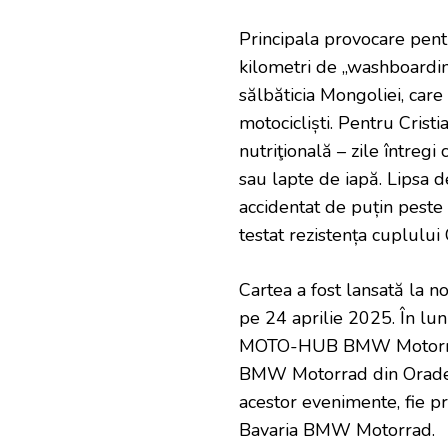
Principala provocare pen
kilometri de „washboardin
sălbăticia Mongoliei, car
motocicliști. Pentru Crist
nutriţională – zile întregi
sau lapte de iapă. Lipsa 
accidentat de puțin peste
testat rezistența cuplului
Cartea a fost lansată l
pe 24 aprilie 2025. În lu
MOTO-HUB BMW Motorrad
BMW Motorrad din Oradea. C
acestor evenimente, fie 
Bavaria BMW Motorrad.