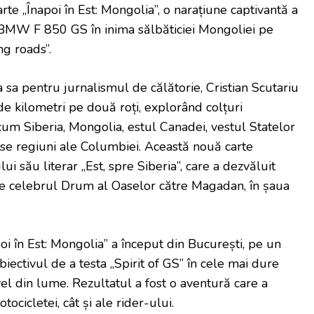
te „Înapoi în Est: Mongolia”, o narațiune captivantă a
e BMW F 850 GS în inima sălbăticiei Mongoliei pe
g roads”.
sa pentru jurnalismul de călătorie, Cristian Scutariu
e kilometri pe două roți, explorând colțuri
cum Siberia, Mongolia, estul Canadei, vestul Statelor
rse regiuni ale Columbiei. Această nouă carte
 său literar „Est, spre Siberia”, care a dezvăluit
pe celebrul Drum al Oaselor către Magadan, în șaua
poi în Est: Mongolia” a început din București, pe un
ctivul de a testa „Spirit of GS” în cele mai dure
el din lume. Rezultatul a fost o aventură care a
tocicletei, cât și ale rider-ului.