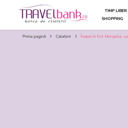
TIMP LIBER
SHOPPING
TravelBank.ro – calatorii, turism, distractie, shopping, ti
Prima pagină
Calatorii
Înapoi în Est: Mongolia: ca