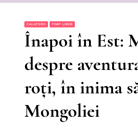
CALATORII
TIMP LIBER
Înapoi în Est: 
despre aventura
roți, în inima s
Mongoliei