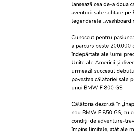
lansează cea de-a doua car
aventurii sale solitare p
legendarele „washboardin
Cunoscut pentru pasiunea 
a parcurs peste 200.000 d
îndepărtate ale lumii pre
Unite ale Americii și dive
urmează succesul debutului
povestea călătoriei sale 
unui BMW F 800 GS.
Călătoria descrisă în „Îna
nou BMW F 850 GS, cu obie
condiții de adventure-trav
împins limitele, atât ale mo