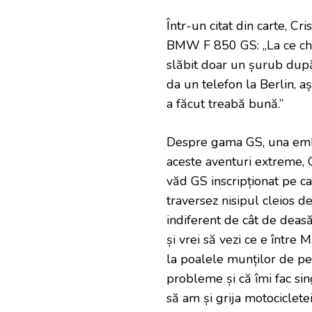
Într-un citat din carte, C
BMW F 850 GS: „La ce chinu
slăbit doar un șurub dup
da un telefon la Berlin, a
a făcut treabă bună.”
Despre gama GS, una emb
aceste aventuri extreme, C
văd GS inscripționat pe car
traversez nisipul cleios d
indiferent de cât de deas
și vrei să vezi ce e între 
la poalele munților de pe
probleme și că îmi fac si
să am și grija motocicletei