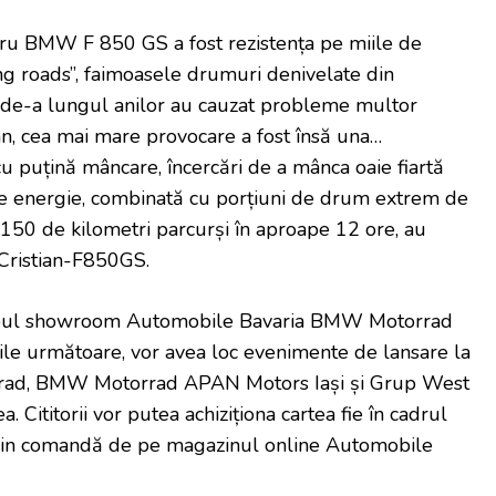
tru BMW F 850 GS a fost rezistența pe miile de
g roads”, faimoasele drumuri denivelate din
e de-a lungul anilor au cauzat probleme multor
ian, cea mai mare provocare a fost însă una…
 cu puțină mâncare, încercări de a mânca oaie fiartă
de energie, combinată cu porțiuni de drum extrem de
 150 de kilometri parcurși în aproape 12 ore, au
 Cristian-F850GS.
a noul showroom Automobile Bavaria BMW Motorrad
nile următoare, vor avea loc evenimente de lansare la
, BMW Motorrad APAN Motors Iași și Grup West
ititorii vor putea achiziționa cartea fie în cadrul
prin comandă de pe magazinul online Automobile