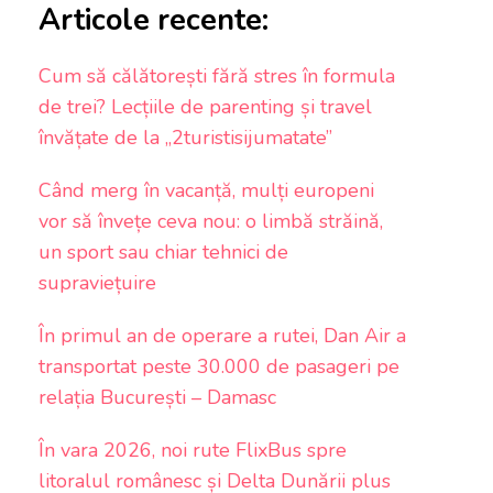
Articole recente:
Cum să călătorești fără stres în formula
de trei? Lecțiile de parenting și travel
învățate de la „2turistisijumatate”
Când merg în vacanță, mulți europeni
vor să învețe ceva nou: o limbă străină,
un sport sau chiar tehnici de
supraviețuire
În primul an de operare a rutei, Dan Air a
transportat peste 30.000 de pasageri pe
relația București – Damasc
În vara 2026, noi rute FlixBus spre
litoralul românesc și Delta Dunării plus