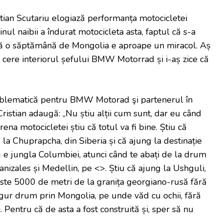
ristian Scutariu elogiază performanța motocicletei
l naibii a îndurat motocicleta asta, faptul că s-a
ă o săptămână de Mongolia e aproape un miracol. Aș
ș cere interiorul șefului BMW Motorrad și i-aș zice că
lematică pentru BMW Motorad şi partenerul în
ristian adaugă: „Nu știu alții cum sunt, dar eu când
ena motocicletei știu că totul va fi bine. Știu că
e la Chuprapcha, din Siberia și că ajung la destinație
ă e jungla Columbiei, atunci când te abați de la drum
Manizales și Medellin, pe <>. Știu că ajung la Ushguli,
ste 5000 de metri de la granița georgiano-rusă fără
ngur drum prin Mongolia, pe unde văd cu ochii, fără
. Pentru că de asta a fost construită și, sper să nu