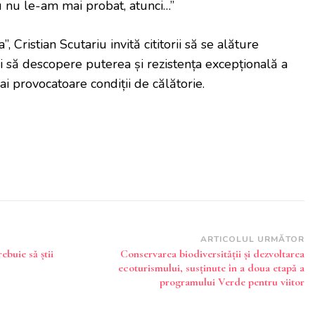
u nu le-am mai probat, atunci…”
, Cristian Scutariu invită cititorii să se alăture
și să descopere puterea și rezistența excepțională a
provocatoare condiții de călătorie.
ARTICOLUL URMĂTOR
ebuie să știi
Conservarea biodiversității și dezvoltarea
ecoturismului, susținute în a doua etapă a
programului Verde pentru viitor