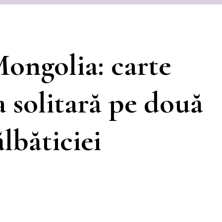
Mongolia: carte
 solitară pe două
ălbăticiei