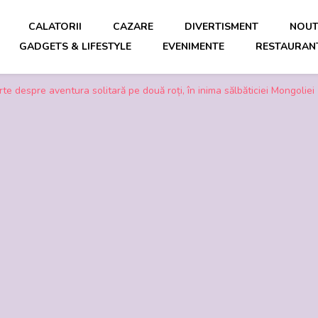
CALATORII
CAZARE
DIVERTISMENT
NOUT
GADGETS & LIFESTYLE
EVENIMENTE
RESTAURANT
mp liber
rte despre aventura solitară pe două roți, în inima sălbăticiei Mongoliei