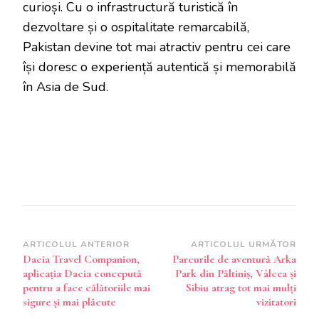
curioși. Cu o infrastructură turistică în
dezvoltare și o ospitalitate remarcabilă,
Pakistan devine tot mai atractiv pentru cei care
își doresc o experiență autentică și memorabilă
în Asia de Sud.
Navigare
ARTICOLUL ANTERIOR
ARTICOLUL URMĂTOR
Dacia Travel Companion,
Parcurile de aventură Arka
în
aplicația Dacia concepută
Park din Păltiniș, Vâlcea și
articole
pentru a face călătoriile mai
Sibiu atrag tot mai mulți
sigure și mai plăcute
vizitatori