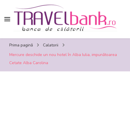
TravelBank.ro – calatorii, turism, distractie,
Prima pagină
Calatorii
shopping, timp liber
Mercure deschide un nou hotel în Alba Iulia, impunătoarea
Cetate Alba Carolina