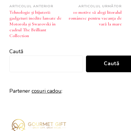
Navigare
ARTICOLUL ANTERIOR
ARTICOLUL URMĂTOR
Tehnologie și bijuterii:
10 motive să alegi litoralul
în
gadgeturi inedite lansate de
românesc pentru vacanța de
articole
Motorola și Swarovski în
vară la mare
cadrul The Brilliant
Collection
Caută
Caută
Partener
cosuri cadou
: