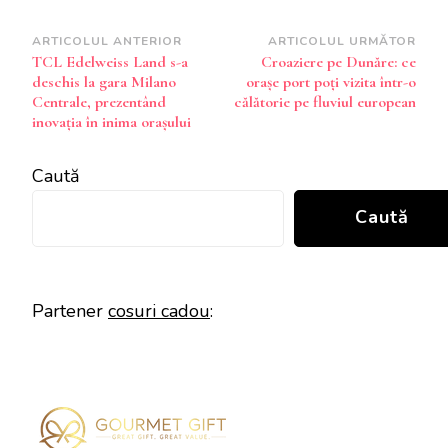
Navigare
ARTICOLUL ANTERIOR
ARTICOLUL URMĂTOR
TCL Edelweiss Land s-a
Croaziere pe Dunăre: ce
în
deschis la gara Milano
orașe port poți vizita într-o
articole
Centrale, prezentând
călătorie pe fluviul european
inovația în inima orașului
Caută
Caută
Partener
cosuri cadou
: