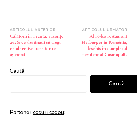
Navigare
ARTICOLUL ANTERIOR
ARTICOLUL URMĂTOR
Călătorii în Franța, vacanțe
Al 15-lea restaurant
în
2026: ce destinații să alegi,
Hesburger în România,
articole
ce obiective turistice te
deschis în complexul
așteaptă
rezidențial Cosmopolis
Caută
Caută
Partener
cosuri cadou
: