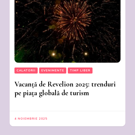
CALATORII
EVENIMENTE
TIMP LIBER
Vacanță de Revelion 2025: trenduri
pe piața globală de turism
4 NOIEMBRIE 2025