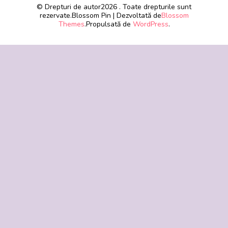
© Drepturi de autor2026
. Toate drepturile sunt
rezervate.
Blossom Pin | Dezvoltată de
Blossom
Themes
.Propulsată de
WordPress
.