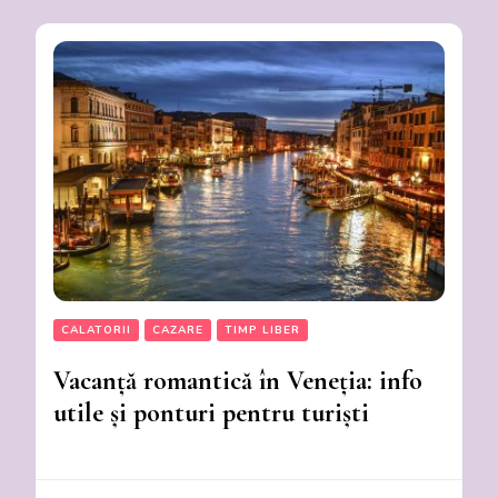
CALATORII
CAZARE
TIMP LIBER
Vacanță romantică în Veneția: info
utile și ponturi pentru turiști