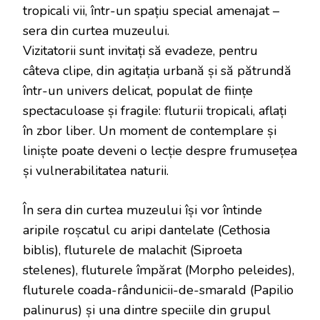
tropicali vii, într-un spațiu special amenajat –
sera din curtea muzeului.
Vizitatorii sunt invitați să evadeze, pentru
câteva clipe, din agitația urbană și să pătrundă
într-un univers delicat, populat de ființe
spectaculoase și fragile: fluturii tropicali, aflați
în zbor liber. Un moment de contemplare și
liniște poate deveni o lecție despre frumusețea
și vulnerabilitatea naturii.
În sera din curtea muzeului își vor întinde
aripile roșcatul cu aripi dantelate (Cethosia
biblis), fluturele de malachit (Siproeta
stelenes), fluturele împărat (Morpho peleides),
fluturele coada-rândunicii-de-smarald (Papilio
palinurus) și una dintre speciile din grupul