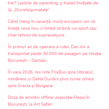
trei? Lecțiile de parenting și travel învățate de
la „2turistisijumatate”
Când merg în vacanță, mulți europeni vor să
învețe ceva nou: o limbă străină, un sport sau
chiar tehnici de supraviețuire
În primul an de operare a rutei, Dan Air a
transportat peste 30.000 de pasageri pe relația
București – Damasc
În vara 2026, noi rute FlixBus spre litoralul
românesc și Delta Dunării plus curse zilnice
spre Grecia și Bulgaria
Doza de amintiri offline: expoziție Pepsi în
București, la Art Safari