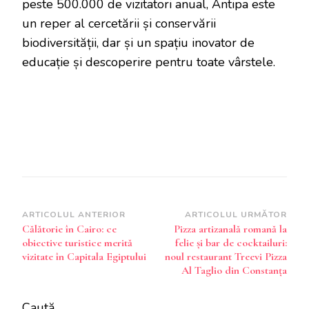
peste 500.000 de vizitatori anual, Antipa este
un reper al cercetării și conservării
biodiversității, dar și un spațiu inovator de
educație și descoperire pentru toate vârstele.
Navigare
ARTICOLUL ANTERIOR
ARTICOLUL URMĂTOR
Călătorie în Cairo: ce
Pizza artizanală romană la
în
obiective turistice merită
felie și bar de cocktailuri:
articole
vizitate în Capitala Egiptului
noul restaurant Treevi Pizza
Al Taglio din Constanța
Caută