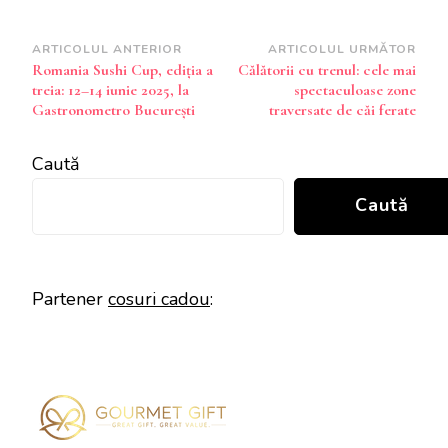
Navigare
ARTICOLUL ANTERIOR
ARTICOLUL URMĂTOR
Romania Sushi Cup, ediția a
Călătorii cu trenul: cele mai
în
treia: 12–14 iunie 2025, la
spectaculoase zone
articole
Gastronometro București
traversate de căi ferate
Caută
Caută
Partener
cosuri cadou
: