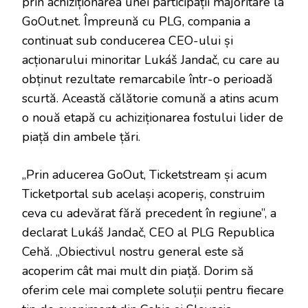
prin achiziționarea unei participații majoritare la
GoOut.net. Împreună cu PLG, compania a
continuat sub conducerea CEO-ului și
acționarului minoritar Lukáš Jandač, cu care au
obținut rezultate remarcabile într-o perioadă
scurtă. Această călătorie comună a atins acum
o nouă etapă cu achiziționarea fostului lider de
piață din ambele țări.
„Prin aducerea GoOut, Ticketstream și acum
Ticketportal sub același acoperiș, construim
ceva cu adevărat fără precedent în regiune”, a
declarat Lukáš Jandač, CEO al PLG Republica
Cehă. „Obiectivul nostru general este să
acoperim cât mai mult din piață. Dorim să
oferim cele mai complete soluții pentru fiecare