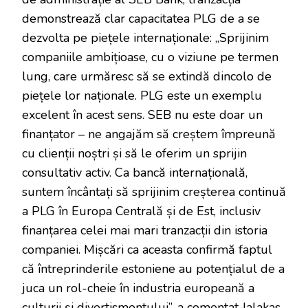
demonstrează clar capacitatea PLG de a se
dezvolta pe piețele internaționale: „Sprijinim
companiile ambițioase, cu o viziune pe termen
lung, care urmăresc să se extindă dincolo de
piețele lor naționale. PLG este un exemplu
excelent în acest sens. SEB nu este doar un
finanțator – ne angajăm să creștem împreună
cu clienții noștri și să le oferim un sprijin
consultativ activ. Ca bancă internațională,
suntem încântați să sprijinim creșterea continuă
a PLG în Europa Centrală și de Est, inclusiv
finanțarea celei mai mari tranzacții din istoria
companiei. Mișcări ca aceasta confirmă faptul
că întreprinderile estoniene au potențialul de a
juca un rol-cheie în industria europeană a
culturii și divertismentului”, a comentat Jalakas.