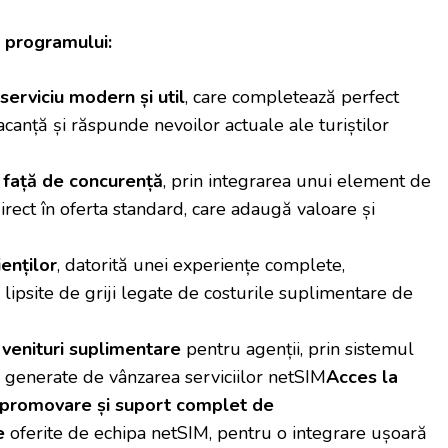
e programului:
serviciu modern și util
, care completează perfect
canță și răspunde nevoilor actuale ale turiștilor
 față de concurență
, prin integrarea unui element de
direct în oferta standard, care adaugă valoare și
ienților
, datorită unei experiențe complete,
i lipsite de griji legate de costurile suplimentare de
venituri suplimentare
pentru agenții, prin sistemul
 generate de vânzarea serviciilor netSIM
Acces la
 promovare și suport complet de
e
oferite de echipa netSIM, pentru o integrare ușoară