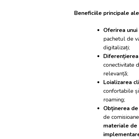
Beneficiile principale al
Oferirea unui 
pachetul de va
digitalizați;
Diferențierea
conectivitate 
relevanță;
Loializarea cl
confortabile ș
roaming;
Obținerea de 
de comisioane
materiale de
implementar