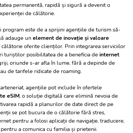
itatea permanentă, rapidă și sigură a devenit o
perienței de călătorie.
i program este de a sprijini agențiile de turism să-
să adauge un
element de inovație și valoare
ălătorie oferite clienților. Prin integrarea serviciilor
i turiștilor posibilitatea de a beneficia de
internet
riji, oriunde s-ar afla în lume, fără a depinde de
au de tarifele ridicate de roaming.
arteneriat, agențiile pot include în ofertele
tate eSIM
, o soluție digitală care elimină nevoia de
activarea rapidă a planurilor de date direct de pe
ienții se pot bucura de o călătorie fără stres,
rnet pentru a folosi aplicații de navigație, traducere,
 pentru a comunica cu familia și prietenii.