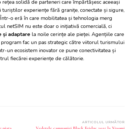
 rețea solidă de parteneri care împărtășesc aceeași
turiștilor experiențe fără granițe, conectate și sigure,
 Într-o eră în care mobilitatea și tehnologia merg
l netSIM nu este doar o inițiativă comercială, ci
e și adaptare
la noile cerințe ale pieței. Agențiile care
 program fac un pas strategic către viitorul turismului
ntr-un ecosistem inovator ce pune conectivitatea și
entrul fiecărei experiențe de călătorie.
ARTICOLUL URMĂTOR
e piața
Vedetele campaniei Black Friday 2025 la Xiaomi