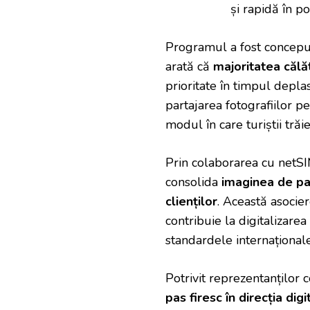
și rapidă în po
Programul a fost conceput 
arată că
majoritatea călăt
prioritate în timpul deplas
partajarea fotografiilor pe
modul în care turiștii trăi
Prin colaborarea cu netSI
consolida
imaginea de par
clienților
. Această asocie
contribuie la digitalizarea
standardele internaționale
Potrivit reprezentanților
pas firesc în direcția digi