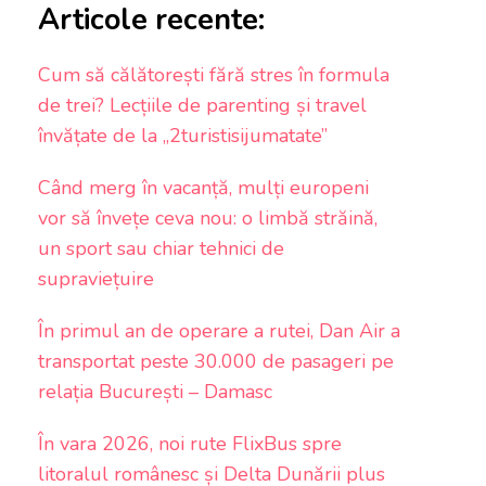
Articole recente:
Cum să călătorești fără stres în formula
de trei? Lecțiile de parenting și travel
învățate de la „2turistisijumatate”
Când merg în vacanță, mulți europeni
vor să învețe ceva nou: o limbă străină,
un sport sau chiar tehnici de
supraviețuire
În primul an de operare a rutei, Dan Air a
transportat peste 30.000 de pasageri pe
relația București – Damasc
În vara 2026, noi rute FlixBus spre
litoralul românesc și Delta Dunării plus