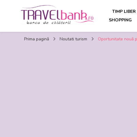
TIMP LIBER
SHOPPING
TravelBank.ro – calatorii, turism, distractie, shopping, ti
Prima pagină
Noutati turism
Oportunitate nouă pe