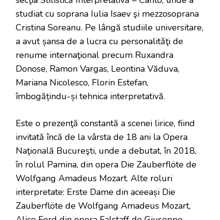
secţia Stilistică Interpretativă – Canto, unde a
studiat cu soprana Iulia Isaev şi mezzosoprana
Cristina Soreanu. Pe lângă studiile universitare,
a avut șansa de a lucra cu personalităţi de
renume internaţional precum Ruxandra
Donose, Ramon Vargas, Leontina Văduva,
Mariana Nicolesco, Florin Estefan,
îmbogățindu-și tehnica interpretativă.
Este o prezenţă constantă a scenei lirice, fiind
invitată încă de la vârsta de 18 ani la Opera
Naţională Bucureşti, unde a debutat, în 2018,
în rolul Pamina, din opera Die Zauberflöte de
Wolfgang Amadeus Mozart. Alte roluri
interpretate: Erste Dame din aceeași Die
Zauberflöte de Wolfgang Amadeus Mozart,
Alice Ford din opera Falstaff de Giuseppe