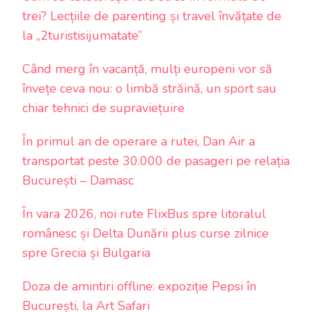
trei? Lecțiile de parenting și travel învățate de
la „2turistisijumatate”
Când merg în vacanță, mulți europeni vor să
învețe ceva nou: o limbă străină, un sport sau
chiar tehnici de supraviețuire
În primul an de operare a rutei, Dan Air a
transportat peste 30.000 de pasageri pe relația
București – Damasc
În vara 2026, noi rute FlixBus spre litoralul
românesc și Delta Dunării plus curse zilnice
spre Grecia și Bulgaria
Doza de amintiri offline: expoziție Pepsi în
București, la Art Safari