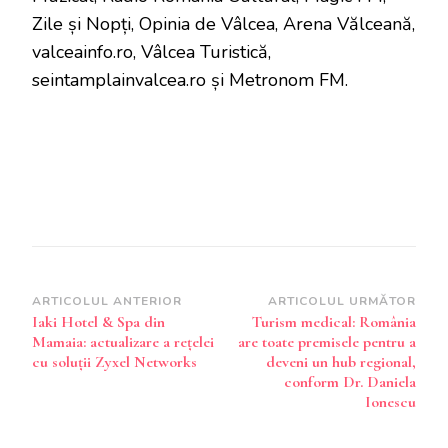
Zile și Nopți, Opinia de Vâlcea, Arena Vălceană,
valceainfo.ro, Vâlcea Turistică,
seintamplainvalcea.ro și Metronom FM.
Navigare
ARTICOLUL ANTERIOR
ARTICOLUL URMĂTOR
Iaki Hotel & Spa din
Turism medical: România
în
Mamaia: actualizare a rețelei
are toate premisele pentru a
articole
cu soluții Zyxel Networks
deveni un hub regional,
conform Dr. Daniela
Ionescu