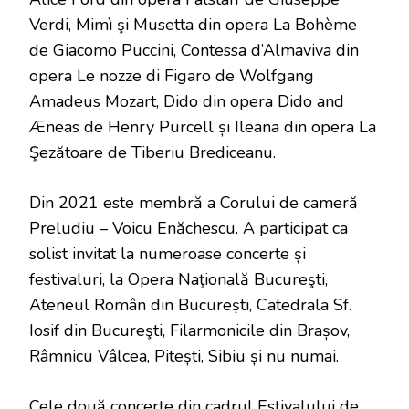
Verdi, Mimì şi Musetta din opera La Bohème
de Giacomo Puccini, Contessa d’Almaviva din
opera Le nozze di Figaro de Wolfgang
Amadeus Mozart, Dido din opera Dido and
Æneas de Henry Purcell și Ileana din opera La
Şezătoare de Tiberiu Brediceanu.
Din 2021 este membră a Corului de cameră
Preludiu – Voicu Enăchescu. A participat ca
solist invitat la numeroase concerte și
festivaluri, la Opera Naţională Bucureşti,
Ateneul Român din București, Catedrala Sf.
Iosif din Bucureşti, Filarmonicile din Brașov,
Râmnicu Vâlcea, Pitești, Sibiu și nu numai.
Cele două concerte din cadrul Estivalului de