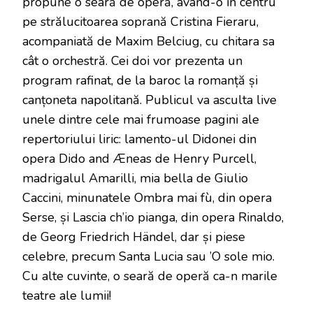
propune o seară de operă, având-o în centru
pe strălucitoarea soprană Cristina Fieraru,
acompaniată de Maxim Belciug, cu chitara sa
cât o orchestră. Cei doi vor prezenta un
program rafinat, de la baroc la romanță și
canțoneta napolitană. Publicul va asculta live
unele dintre cele mai frumoase pagini ale
repertoriului liric: lamento-ul Didonei din
opera Dido and Æneas de Henry Purcell,
madrigalul Amarilli, mia bella de Giulio
Caccini, minunatele Ombra mai fù, din opera
Serse, și Lascia ch’io pianga, din opera Rinaldo,
de Georg Friedrich Händel, dar și piese
celebre, precum Santa Lucia sau ’O sole mio.
Cu alte cuvinte, o seară de operă ca-n marile
teatre ale lumii!