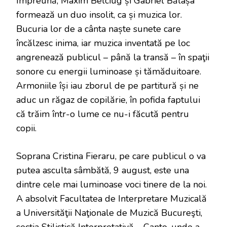
Împreună, Maxim Belciug și Gabriel Bălașa
formează un duo insolit, ca și muzica lor.
Bucuria lor de a cânta naște sunete care
încălzesc inima, iar muzica inventată pe loc
angrenează publicul – până la transă – în spaţii
sonore cu energii luminoase și tămăduitoare.
Armoniile își iau zborul de pe partitură și ne
aduc un răgaz de copilărie, în pofida faptului
că trăim într-o lume ce nu-i făcută pentru
copii.
Soprana Cristina Fieraru, pe care publicul o va
putea asculta sâmbătă, 9 august, este una
dintre cele mai luminoase voci tinere de la noi.
A absolvit Facultatea de Interpretare Muzicală
a Universităţii Naţionale de Muzică Bucureşti,