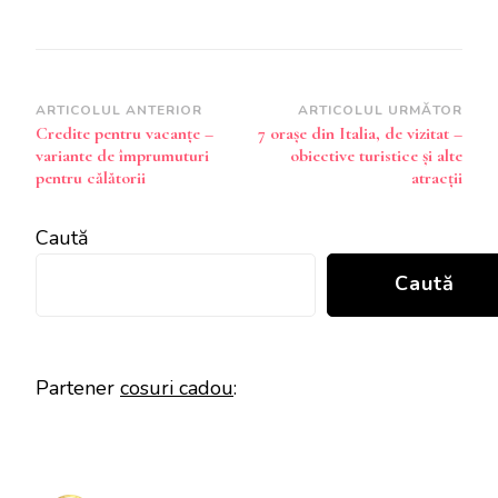
Navigare
ARTICOLUL ANTERIOR
ARTICOLUL URMĂTOR
Credite pentru vacanțe –
7 orașe din Italia, de vizitat –
în
variante de împrumuturi
obiective turistice și alte
articole
pentru călătorii
atracții
Caută
Caută
Partener
cosuri cadou
: