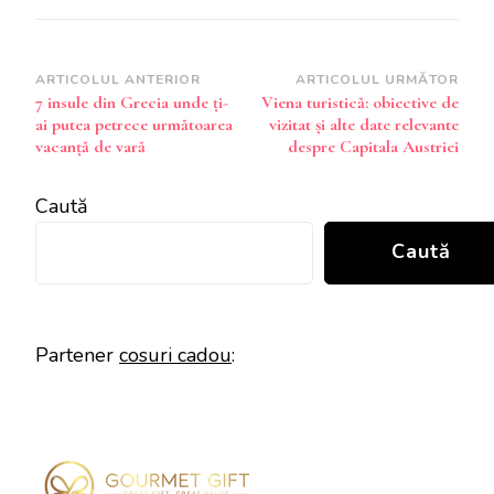
Navigare
ARTICOLUL ANTERIOR
ARTICOLUL URMĂTOR
7 insule din Grecia unde ți-
Viena turistică: obiective de
în
ai putea petrece următoarea
vizitat și alte date relevante
articole
vacanță de vară
despre Capitala Austriei
Caută
Caută
Partener
cosuri cadou
: