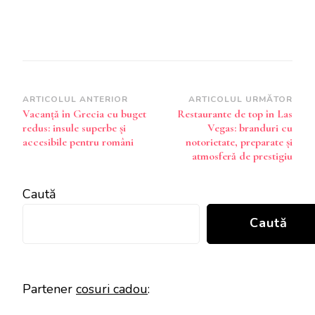
Navigare
ARTICOLUL ANTERIOR
ARTICOLUL URMĂTOR
Vacanță în Grecia cu buget
Restaurante de top în Las
în
redus: insule superbe și
Vegas: branduri cu
articole
accesibile pentru români
notorietate, preparate și
atmosferă de prestigiu
Caută
Caută
Partener
cosuri cadou
: