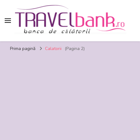
TravelBank.ro – calatorii, turism, distractie,
Prima pagină
Calatorii
(Pagina 2)
shopping, timp liber