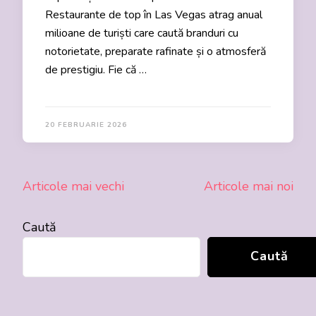
Restaurante de top în Las Vegas atrag anual
milioane de turiști care caută branduri cu
notorietate, preparate rafinate și o atmosferă
de prestigiu. Fie că …
20 FEBRUARIE 2026
Navigare
Articole mai vechi
Articole mai noi
în
articole
Caută
Caută